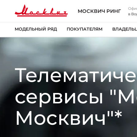
Офи
МОСКВИЧ РИНГ
в В
МОДЕЛЬНЫЙ РЯД
ПОКУПАТЕЛЯМ
ВЛАДЕЛЬ
Телематиче
сервисы "
Москвич"*