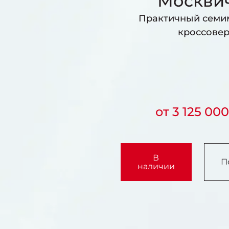
Москви
Практичный семи
кроссове
от 3 125 00
В
П
наличии