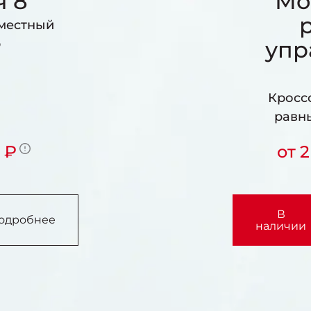
ч 8
Мо
местный
р
упр
Кросс
равн
0 ₽
от 
В
одробнее
наличии