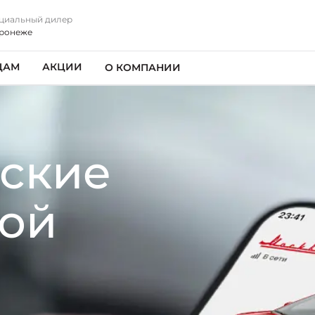
циальный дилер
оронеже
ЦАМ
АКЦИИ
О КОМПАНИИ
ские
Мой